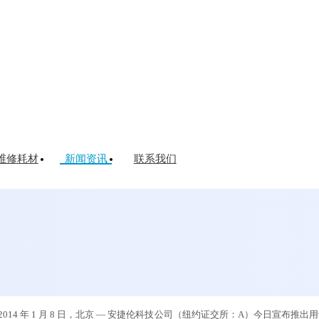
维修耗材
新闻资讯
联系我们
于气相色谱的新型外部阀柱温箱
 年 1 月 8 日，北京 — 安捷伦科技公司（纽约证交所：A）今日宣布推出用于 7