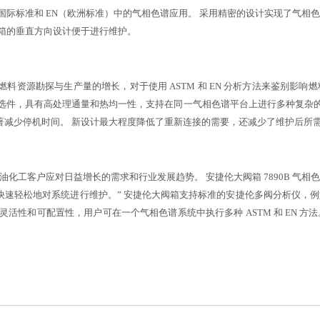
 国际标准和 EN（欧洲标准）中的气相色谱应用。 采用精密的设计实现了气相色
箱的垂直方向设计便于进行维护。
说：“随着燃料资源勘探与生产量的增长，对于使用 ASTM 和 EN 分析方法来鉴
选件，具有高处理通量和热均一性，支持在同一气相色谱平台上进行多种复杂的
著减少停机时间。 新设计最大程度降低了重新连接的需要，还减少了维护后所
于帮助石油化工客户应对日益增长的需求和行业发展趋势。 安捷伦大阀箱 7890B
快速轻松地对系统进行维护。” 安捷伦大阀箱支持标准的安捷伦多阀分析仪，
活性和可配置性，用户可在一个气相色谱系统中执行多种 ASTM 和 EN 