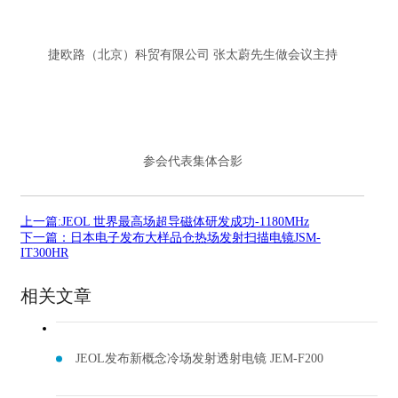
捷欧路（北京）科贸有限公司 张太蔚先生做会议主持
参会代表集体合影
上一篇:JEOL 世界最高场超导磁体研发成功-1180MHz
下一篇：日本电子发布大样品仓热场发射扫描电镜JSM-
IT300HR
相关文章
JEOL发布新概念冷场发射透射电镜 JEM-F200